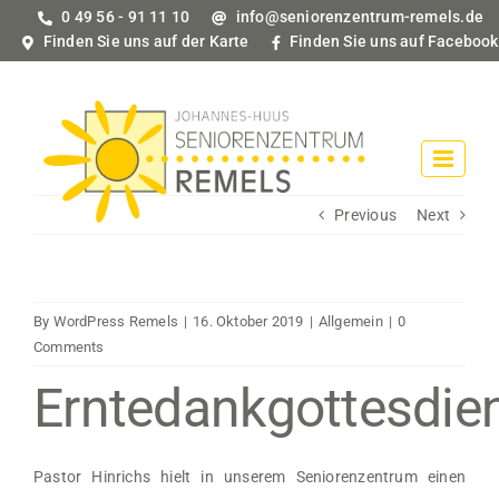
Skip
0 49 56 - 91 11 10
info@seniorenzentrum-remels.de
to
Finden Sie uns auf der Karte
Finden Sie uns auf Facebook
content
Previous
Next
By
WordPress Remels
|
16. Oktober 2019
|
Allgemein
|
0
Comments
Erntedankgottesdie
Pastor Hinrichs hielt in unserem Seniorenzentrum einen