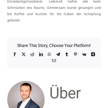
Erntedankgottesdienst. Liebevoll halfen alle beim
Schmücken des Raums. Gemeinsam wurde gesungen und
bei Kaffee und Kuchen für die Gaben der Schöpfung
gedankt.
Share This Story, Choose Your Platform!
Facebook
X
Reddit
LinkedIn
WhatsApp
Telegram
Tumblr
Pinterest
Vk
Xing
Email
Über